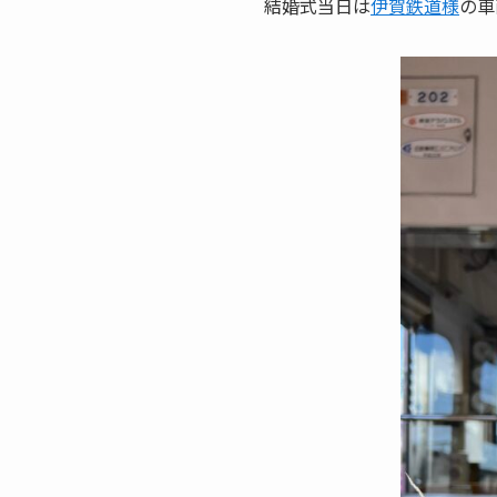
結婚式当日は
伊賀鉄道様
の車