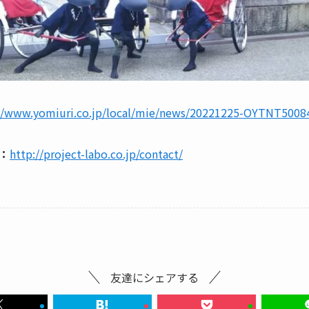
://www.yomiuri.co.jp/local/mie/news/20221225-OYTNT5008
：
http://project-labo.co.jp/contact/
友達にシェアする